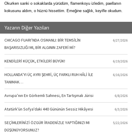
Okurken sanki o sokaklarda yürüdüm, flamenkoyu izledim, paellanın
kokusunu aldım, o hüznü hissettim. Emeğine sağlık, keyifle okudum.
Yazarın Diğer Yazıları
CHICAGO FUARI’NDA OSMANLI: BİR TEMSİLİN
6/27/2026
BAŞARISIZLIĞI MI, BİR ALGININ ZAFERİ Mİ?
KENDİLERİ KÜÇÜK, ETKİLERİ BÜYÜK!
6/19/2026
HOLLANDA’YI ÜÇ AYRI ŞEHRİ, ÜÇ FARKLI RUH HÂLİ İLE
6/16/2026
TANIMAK…
Avrupa’nın En Görkemli Sahnesi, En Tartışmalı Jürisi
6/8/2026
Atatürk'ün Sofya'daki 440 Gününün Sessiz Hikâyesi
6/3/2026
SEÇİMLERİNİZİ ÖZGÜR İRADENİZLE YAPTIĞINIZI MI
5/22/2026
DÜŞÜNÜYORSUNUZ?