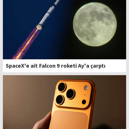
SpaceX'e ait Falcon 9 roketi Ay'a çarptı