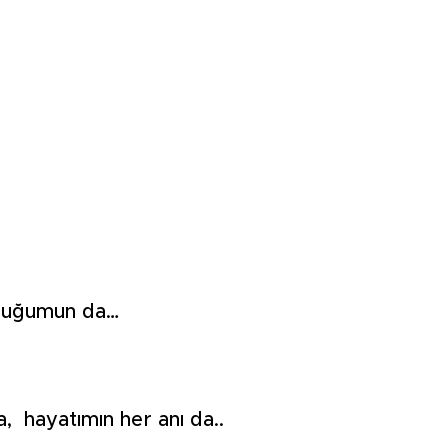
zluğumun da…
 hayatımın her anı da..