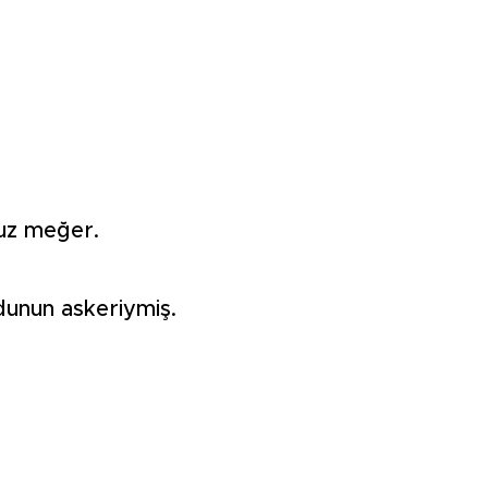
şuz meğer.
dunun askeriymiş.