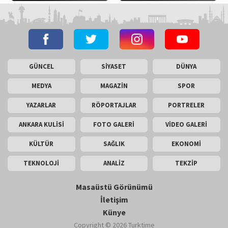
GÜNCEL
SİYASET
DÜNYA
MEDYA
MAGAZİN
SPOR
YAZARLAR
RÖPORTAJLAR
PORTRELER
ANKARA KULİSİ
FOTO GALERİ
VİDEO GALERİ
KÜLTÜR
SAĞLIK
EKONOMİ
TEKNOLOJİ
ANALİZ
TEKZİP
Masaüstü Görünümü
İletişim
Künye
Copyright © 2026 Turktime