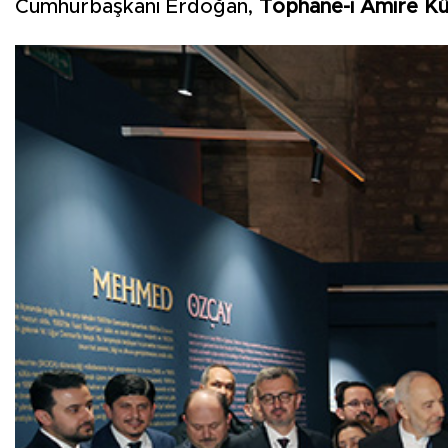
Cumhurbaşkanı Erdoğan,
Tophane-i Amire Kü