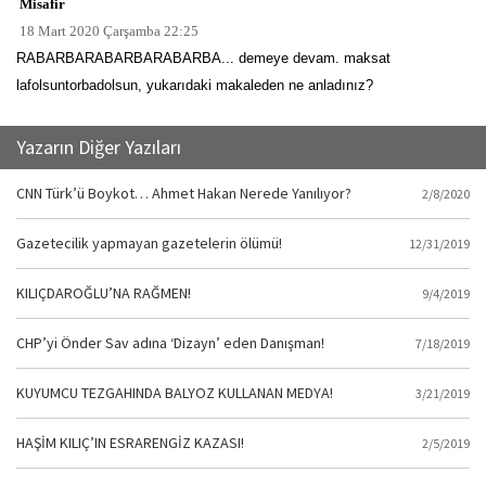
Misafir
18 Mart 2020 Çarşamba 22:25
RABARBARABARBARABARBA... demeye devam. maksat
lafolsuntorbadolsun, yukarıdaki makaleden ne anladınız?
Yazarın Diğer Yazıları
CNN Türk’ü Boykot… Ahmet Hakan Nerede Yanılıyor?
2/8/2020
Gazetecilik yapmayan gazetelerin ölümü!
12/31/2019
KILIÇDAROĞLU’NA RAĞMEN!
9/4/2019
CHP’yi Önder Sav adına ‘Dizayn’ eden Danışman!
7/18/2019
KUYUMCU TEZGAHINDA BALYOZ KULLANAN MEDYA!
3/21/2019
HAŞİM KILIÇ’IN ESRARENGİZ KAZASI!
2/5/2019