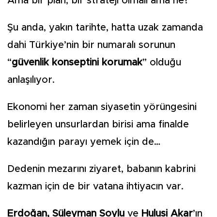
Ama bir plan, bir strateji olmalı ama ne?
Şu anda, yakın tarihte, hatta uzak zamanda
dahi Türkiye’nin bir numaralı sorunun
“
güvenlik konseptini korumak
” olduğu
anlaşılıyor.
Ekonomi her zaman siyasetin yörüngesini
belirleyen unsurlardan birisi ama finalde
kazandığın parayı yemek için de…
Dedenin mezarını ziyaret, babanın kabrini
kazman için de bir vatana ihtiyacın var.
Erdoğan, Süleyman Soylu
ve
Hulusi Akar
’ın