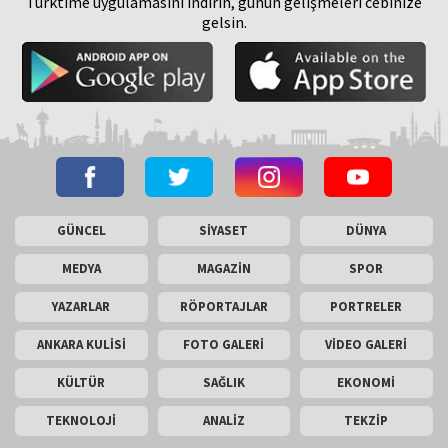
Turktime uygulamasını indirin, günün gelişmeleri cebinize
gelsin.
GÜNCEL
SİYASET
DÜNYA
MEDYA
MAGAZİN
SPOR
YAZARLAR
RÖPORTAJLAR
PORTRELER
ANKARA KULİSİ
FOTO GALERİ
VİDEO GALERİ
KÜLTÜR
SAĞLIK
EKONOMİ
TEKNOLOJİ
ANALİZ
TEKZİP