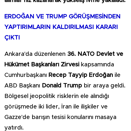
alımlar hız kazanarak yükseliş ivme yakaladı.
ERDOĞAN VE TRUMP GÖRÜŞMESİNDEN
YAPTIRIMLARIN KALDIRILMASI KARARI
ÇIKTI
Ankara'da düzenlenen
36. NATO Devlet ve
Hükümet Başkanları Zirvesi
kapsamında
Cumhurbaşkanı
Recep Tayyip Erdoğan
ile
ABD Başkanı
Donald Trump
bir araya geldi.
Bölgesel jeopolitik risklerin ele alındığı
görüşmede iki lider, İran ile ilişkiler ve
Gazze'de barışın tesisi konularını masaya
yatırdı.