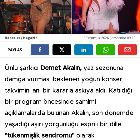
Haberler / Magazin
8 Temmuz 2026 Çarşamba 09:20
PAYLAŞ
Ünlü şarkıcı
Demet Akalın,
yaz sezonuna
damga vurması beklenen yoğun konser
takvimini ani bir kararla askıya aldı. Katıldığı
bir program öncesinde samimi
açıklamalarda bulunan Akalın, son dönemde
yaşadığı aşırı yorgunluğu esprili bir dille
"tükenmişlik sendromu"
olarak