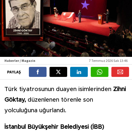
Haberler / Magazin
7 Temmuz 2026 Salı 13:46
PAYLAŞ
Türk tiyatrosunun duayen isimlerinden
Zihni
Göktay,
düzenlenen törenle son
yolculuğuna uğurlandı.
İstanbul Büyükşehir Belediyesi (İBB)