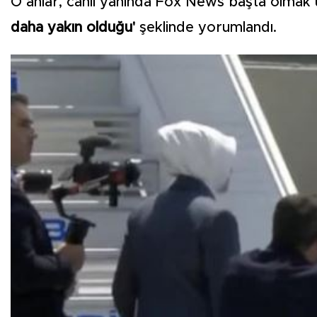
O anlar, canlı yanında Fox News başta olmak 
daha yakın olduğu'
şeklinde yorumlandı.