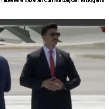
r liderlere nazaran Cumhurbaşkanı Erdoğan'a