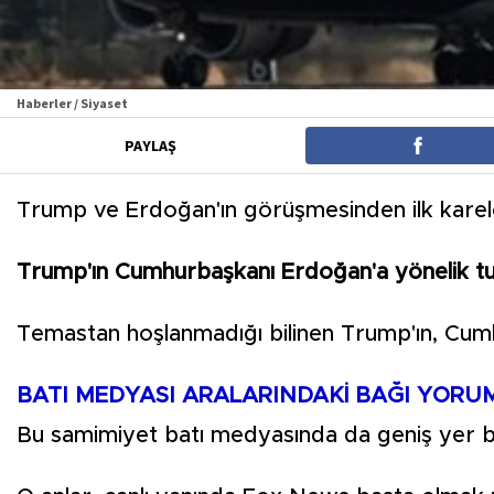
Haberler / Siyaset
PAYLAŞ
Trump ve Erdoğan'ın görüşmesinden ilk kareler
Trump'ın Cumhurbaşkanı Erdoğan'a yönelik tut
Temastan hoşlanmadığı bilinen Trump'ın, Cumhu
BATI MEDYASI ARALARINDAKİ BAĞI YORU
Bu samimiyet batı medyasında da geniş yer b