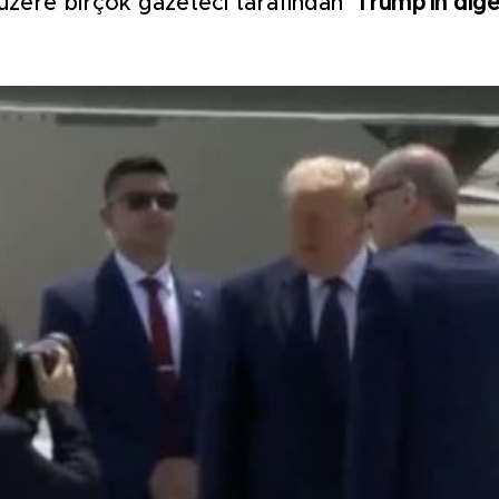
üzere birçok gazeteci tarafından
'Trump'ın diğe