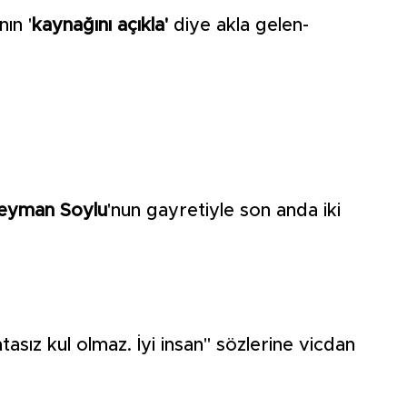
ın '
kaynağını açıkla'
diye akla gelen-
leyman Soylu
'nun gayretiyle son anda iki
sız kul olmaz. İyi insan" sözlerine vicdan