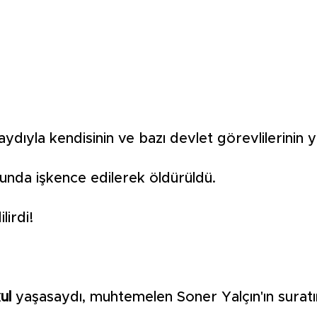
kaydıyla kendisinin ve bazı devlet görevlilerinin y
cunda işkence edilerek öldürüldü.
lirdi!
ul
yaşasaydı, muhtemelen Soner Yalçın'ın suratın