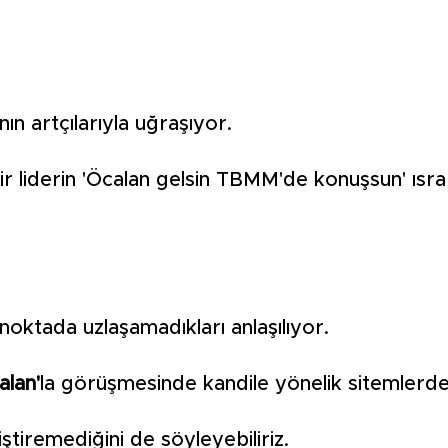
ının artçılarıyla uğraşıyor.
an bir liderin 'Öcalan gelsin TBMM'de konuşsun' ıs
noktada uzlaşamadıkları anlaşılıyor.
lan'
la görüşmesinde kandile yönelik sitemlerd
iştiremediğini de söyleyebiliriz.