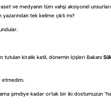
yaset ve medyanın tüm vahşi aksiyonel unsurların
 yazarından tek kelime çıktı mı?
lundular.
tutulan kiralık katil, dönemin İçişleri Bakanı
Sü
e etmedim.
ma şimdiye kadar ortak bir iki dostumuzun "hata