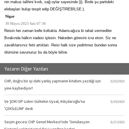
nin makus talihini kırdı, sağ oylar sayesinde:))). Birde şu partideki
elebaşları bulup tespit edip DEĞİŞTİREBİLSE:).
Nigar
30 Mayıs 2023 Salı 07:36
Reisin her zaman kelle koltukta. Adamcağıza bi rahat vermediler.
Bırakında halkın iradesi işlesin. Hakeden görevini icra etsin. Siz ne
zavallılarsınız fetö artıkları. Reisi halk size yedirtmez bundan sonra
ölümüne savunuruz bu da böyle biline.
Yazarın Diğer Yazıları
CHP, doğru bir işi dahi yanlış yapmanın kitabını yazdığı için
5/25/2023
yine kaybediyor!
Ve ŞOK! DP Lideri Gültekin Uysal, Kılıçdaroğlu'na
5/19/2023
'ÇEKİLELİM!' dedi
Seçim gecesi CHP Genel Merkezi'nde 'Simülasyon
5/17/2023