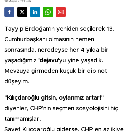
30 Mayıs 2023 Salı
Tayyip Erdoğan'ın yeniden seçilerek 13.
Cumhurbaşkanı olmasının hemen
sonrasında, neredeyse her 4 yılda bir
yaşadığımız
'dejavu'
yu yine yaşadık.
Mevzuya girmeden küçük bir dip not
düşeyim.
"Kılıçdaroğlu gitsin, oylarımız artar!"
diyenler, CHP'nin seçmen sosyolojisini hiç
tanımamışlar!
Şayet Kılıçdaroğlu giderse, CHP en az ikiye