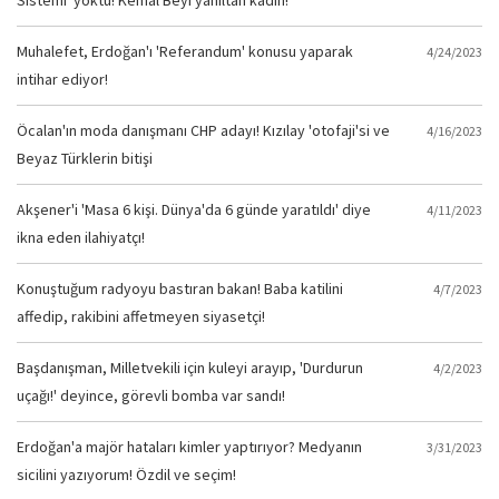
Sistemi' yoktu! Kemal Beyi yanıltan kadın!
Muhalefet, Erdoğan'ı 'Referandum' konusu yaparak
4/24/2023
intihar ediyor!
Öcalan'ın moda danışmanı CHP adayı! Kızılay 'otofaji'si ve
4/16/2023
Beyaz Türklerin bitişi
Akşener'i 'Masa 6 kişi. Dünya'da 6 günde yaratıldı' diye
4/11/2023
ikna eden ilahiyatçı!
Konuştuğum radyoyu bastıran bakan! Baba katilini
4/7/2023
affedip, rakibini affetmeyen siyasetçi!
Başdanışman, Milletvekili için kuleyi arayıp, 'Durdurun
4/2/2023
uçağı!' deyince, görevli bomba var sandı!
Erdoğan'a majör hataları kimler yaptırıyor? Medyanın
3/31/2023
sicilini yazıyorum! Özdil ve seçim!