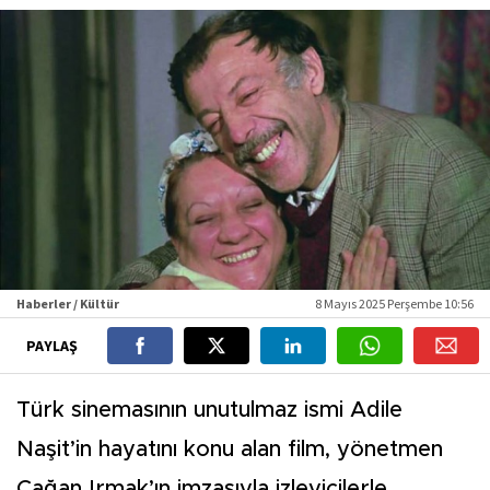
Haberler / Kültür
8 Mayıs 2025 Perşembe 10:56
PAYLAŞ
Türk sinemasının unutulmaz ismi Adile
Naşit’in hayatını konu alan film, yönetmen
Çağan Irmak’ın imzasıyla izleyicilerle