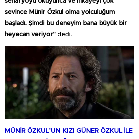
senaryoyu okuyunca ve hikâyeyi çok
sevince Münir Özkul olma yolculuğum
başladı. Şimdi bu deneyim bana büyük bir
heyecan veriyor"
dedi.
MÜNİR ÖZKUL’UN KIZI GÜNER ÖZKUL İLE